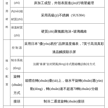
(zhì)
床加工成型，外殼表面進(jìn)行噴塑處理
使
用
內(nèi)箱
采用高級(jí)不銹鋼（
SUS304
）
材
材質(zhì)
料
保溫材質
硬質(zhì)聚氨酯泡沫
+
玻璃纖維
(zhì)
采用日本“優(yōu)易控”品牌溫度儀表，
7
英寸高清真彩
控 制 器
液晶觸摸顯示屏
制冷系統
核
法國“泰康”全封閉風(fēng)冷式壓縮機(jī)制冷方式
(tǒng)
心
旋轉
配
箱體在轉(zhuǎn)臺(tái)上，做水平旋轉(zhuǎn)運(yùn)
置
(zhuǎn)
動(dòng)，轉(zhuǎn)速不超過
70
轉(zhuǎn)
/
分鐘
方式
接頭
制冷二通道旋轉(zhuǎn)接頭