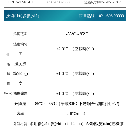
LRHS-274C-LJ
650×650×650
溫箱尺寸約852×850×1300
技術(shù)參數(shù)
銷售熱線：021-608 99999
溫度范圍
-55
℃～
85
℃
溫度均勻
≤
2.0
℃
（空載時(shí)）
度
性
溫度波
能
動(dòng)
±
1.0
℃
（空載時(shí)）
指
度
標
(biāo)
溫度偏差
±
1.0
℃
（空載時(shí)）
升降溫
85
℃～
-55
℃（帶載
80KG
不銹鋼全程非線性平均
速率
2.0
℃
/min
）
采用優(yōu)質(zhì)（
t=1.2mm
）
A3
鋼板數(shù)控機(jī)
外箱材質