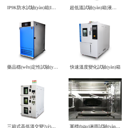
IP9K防水試驗(yàn)箱|IPX9K防水試驗(yàn)箱
超低溫試驗(yàn)箱|液氮試驗(yàn)箱
藥品穩(wěn)定性試驗(yàn)箱
快速溫度變化試驗(yàn)箱
三箱式高低溫交變?cè)囼?yàn)箱
軍標(biāo)淋雨試驗(yàn)室