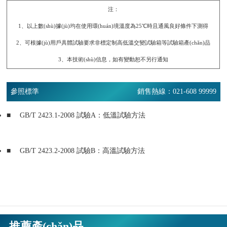
注：
1、以上數(shù)據(jù)均在使用環(huán)境溫度為25℃時且通風良好條件下測得
2、可根據(jù)用戶具體試驗要求非標定制高低溫交變試驗箱等試驗箱產(chǎn)品
3、本技術(shù)信息，如有變動恕不另行通知
參照標準
銷售熱線：021-608 99999
■
GB/T 2423.1-2008 試驗A：低溫試驗方法
■
GB/T 2423.2-2008 試驗B：高溫試驗方法
推薦產(chǎn)品