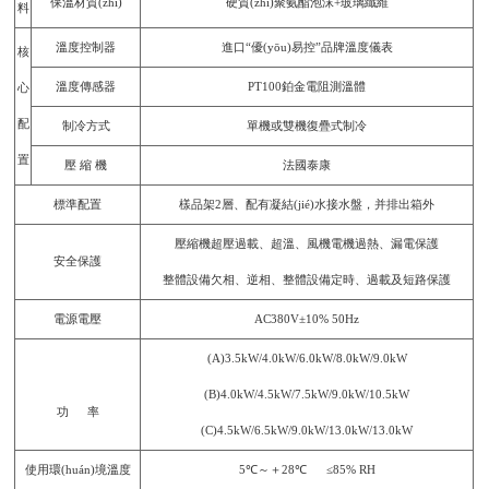
保溫材質(zhì)
硬質(zhì)聚氨酯泡沫+玻璃纖維
料
溫度控制器
進口“優(yōu)易控”品牌溫度儀表
核
溫度傳感器
PT100鉑金電阻測溫體
心
配
制冷方式
單機或雙機復疊式制冷
置
壓 縮 機
法國泰康
標準配置
樣品架2層、配有凝結(jié)水接水盤，并排出箱外
壓縮機超壓過載、超溫、風機電機過熱、漏電保護
安全保護
整體設備欠相、逆相、整體設備定時、過載及短路保護
電源電壓
AC380V±10% 50Hz
閉
(A)3.5kW/4.0kW/6.0kW/8.0kW/9.0kW
(B)4.0kW/4.5kW/7.5kW/9.0kW/10.5kW
功 率
(C)4.5kW/6.5kW/9.0kW/13.0kW/13.0kW
使用環(huán)境溫度
5℃～＋28℃ ≤85% RH