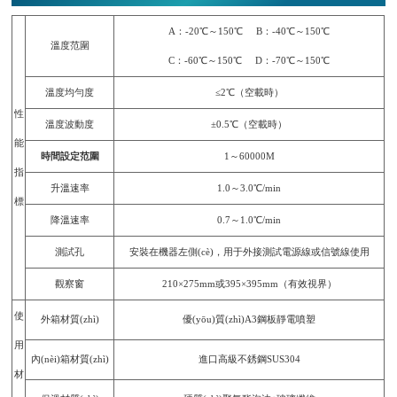
A：-20℃～150℃ B：-40℃～150℃
溫度范圍
C：-60℃～150℃ D：-70℃～150℃
溫度均勻度
≤2℃（空載時）
性
溫度波動度
±0.5℃（空載時）
能
時間設定范圍
1～60000M
指
升溫速率
1.0～3.0℃/min
標
降溫速率
0.7～1.0℃/min
測試孔
安裝在機器左側(cè)，用于外接測試電源線或信號線使用
觀察窗
210×275mm或395×395mm（有效視界）
使
外箱材質(zhì)
優(yōu)質(zhì)A3鋼板靜電噴塑
用
內(nèi)箱材質(zhì)
進口高級不銹鋼SUS304
材